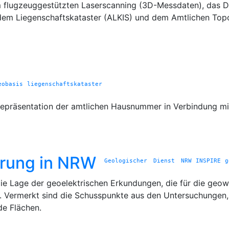
flugzeuggestützten Laserscanning (3D-Messdaten), das Dig
em Liegenschaftskataster (ALKIS) und dem Amtlichen Top
eobasis
liegenschaftskataster
 Repräsentation der amtlichen Hausnummer in Verbindung 
erung in NRW
Geologischer Dienst NRW
INSPIRE
g
e Lage der geoelektrischen Erkundungen, die für die geow
. Vermerkt sind die Schusspunkte aus den Untersuchungen
de Flächen.