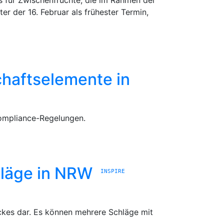
 für Zwischenfrüchte, die im Rahmen der
r der 16. Februar als frühester Termin,
chaftselemente in
Compliance-Regelungen.
chläge in NRW
INSPIRE
lockes dar. Es können mehrere Schläge mit