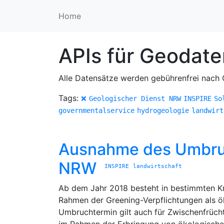
Home
APIs für Geodat
Alle Datensätze werden gebührenfrei nach O
Tags:
❌
Geologischer Dienst NRW
INSPIRE
So
governmentalservice
hydrogeologie
landwirt
Ausnahme des Umbruch
NRW
INSPIRE
landwirtschaft
Ab dem Jahr 2018 besteht in bestimmten Kre
Rahmen der Greening-Verpflichtungen als 
Umbruchtermin gilt auch für Zwischenfrüc