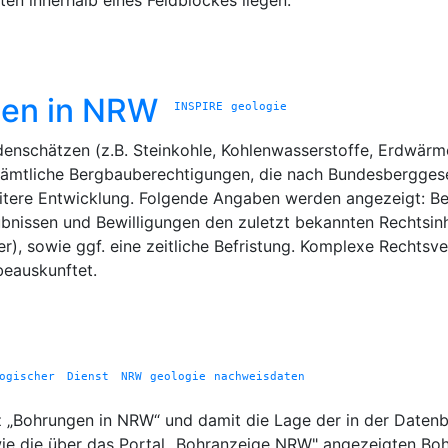
en innerhalb eines Feldblockes liegen.
gen in NRW
INSPIRE
geologie
nschätzen (z.B. Steinkohle, Kohlenwasserstoffe, Erdwärme
ämtliche Bergbauberechtigungen, die nach Bundesberggeset
itere Entwicklung. Folgende Angaben werden angezeigt: Be
ubnissen und Bewilligungen den zuletzt bekannten Rechtsin
, sowie ggf. eine zeitliche Befristung. Komplexe Rechtsve
beauskunftet.
logischer Dienst NRW
geologie
nachweisdaten
z „Bohrungen in NRW“ und damit die Lage der in der Daten
wie die über das Portal „Bohranzeige NRW" angezeigten Bo