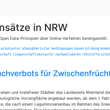
ensätze in NRW
pen Data-Prinzipien über Online-Verfahren bereitgestellt.
larkataster
atmosphärische bedingungen
bauen
bildung
boden
schaft
liegenschaftskataster
nachweisdaten
rohstoffe
schu
verbots für Zwischenfrüchte
isen und kreisfreien Städten des Landesteils Rheinland die
ökologische Vorrangfläche angebaut werden, ab dem 1. Fe
hte, die nach einem Leguminosenanbau im Rahmen des Gre