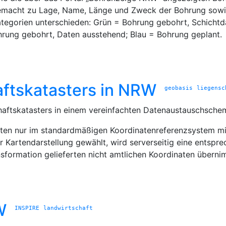
macht zu Lage, Name, Länge und Zweck der Bohrung sowie 
ategorien unterschieden: Grün = Bohrung gebohrt, Schicht
hrung gebohrt, Daten ausstehend; Blau = Bohrung geplant.
ftskatasters in NRW
geobasis
liegensc
haftskatasters in einem vereinfachten Datenaustauschsche
dinaten nur im standardmäßigen Koordinatenreferenzsystem
r Kartendarstellung gewählt, wird serverseitig eine entsp
ansformation gelieferten nicht amtlichen Koordinaten übe
W
INSPIRE
landwirtschaft