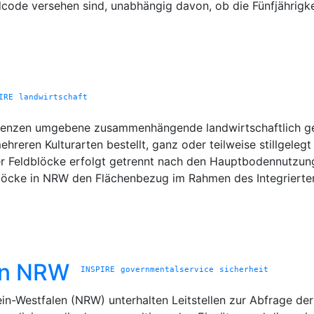
dcode versehen sind, unabhängig davon, ob die Fünfjährigke
IRE
landwirtschaft
 Grenzen umgebene zusammenhängende landwirtschaftlich ge
hreren Kulturarten bestellt, ganz oder teilweise stillgeleg
er Feldblöcke erfolgt getrennt nach den Hauptbodennutzung
dblöcke in NRW den Flächenbezug im Rahmen des Integrierte
 in NRW
INSPIRE
governmentalservice
sicherheit
hein-Westfalen (NRW) unterhalten Leitstellen zur Abfrage d