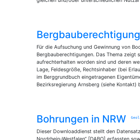
gleichen und/oder unterschiedlichen Nutzart
Bergbauberechtigun
Für die Aufsuchung und Gewinnung von Bode
Bergbauberechtigungen. Das Thema zeigt s
aufrechterhalten worden sind und deren we
Lage, Feldesgröße, Rechtsinhaber (bei Erla
im Berggrundbuch eingetragenen Eigentümer)
Bezirksregierung Arnsberg (siehe Kontakt) 
Bohrungen in NRW
Geo
Dieser Downloaddienst stellt den Datensat
Nordrhein-Westfalen“ [DABO] erfassten so