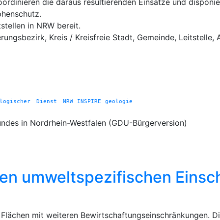
oordinieren die daraus resultierenden Einsätze und disponi
phenschutz.
stellen in NRW bereit.
gsbezirk, Kreis / Kreisfreie Stadt, Gemeinde, Leitstelle, A
ologischer Dienst NRW
INSPIRE
geologie
ndes in Nordrhein-Westfalen (GDU-Bürgerversion)
ren umweltspezifischen Eins
lächen mit weiteren Bewirtschaftungseinschränkungen. Die