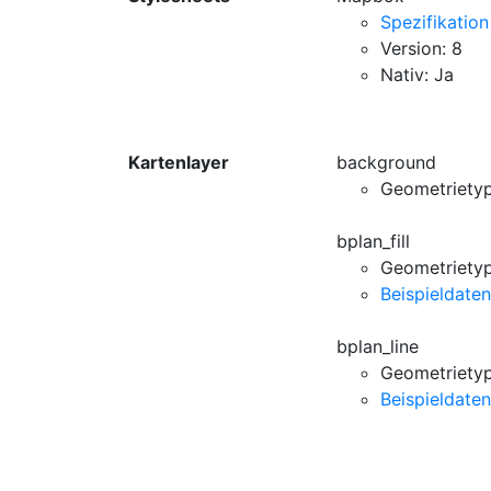
Spezifikation
Version: 8
Nativ: Ja
Kartenlayer
background
Geometrietyp
bplan_fill
Geometrietyp
Beispieldaten
bplan_line
Geometrietyp
Beispieldaten