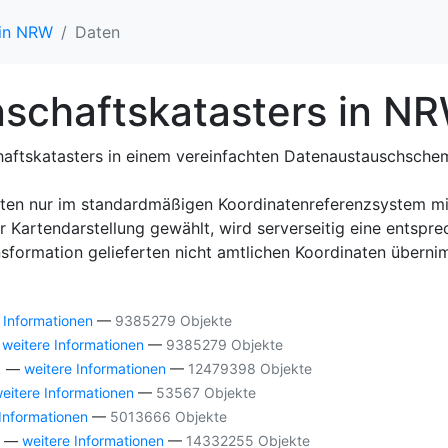
 in NRW
Daten
nschaftskatasters in N
haftskatasters in einem vereinfachten Datenaustauschsche
dinaten nur im standardmäßigen Koordinatenreferenzsystem
r Kartendarstellung gewählt, wird serverseitig eine entsp
ansformation gelieferten nicht amtlichen Koordinaten übe
 Informationen
—
9385279 Objekte
—
weitere Informationen
—
9385279 Objekte
k
—
weitere Informationen
—
12479398 Objekte
eitere Informationen
—
53567 Objekte
 Informationen
—
5013666 Objekte
—
weitere Informationen
—
14332255 Objekte